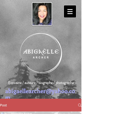
Ecrivaine / auteure / biographe / photographe
abigaellearcher@yahoo.co
m
Post
Abigaëlle Archer